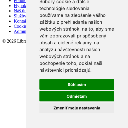
Ponúknite nám
Súbory cookie a ďalšie
Hypokalkulačka
technológie sledovania
Náš tím
používame na zlepšenie vášho
Služby
Kontakt
zážitku z prehliadania našich
Cookies
webových stránok, na to, aby sme
Admin
vám zobrazovali prispôsobený
© 2026 Libra Trade, spol. s.r.o.
obsah a cielené reklamy, na
analýzu návštevnosti našich
webových stránok a na
pochopenie toho, odkiaľ naši
návštevníci prichádzajú.
Súhlasím
Odmietam
Zmeniť moje nastavenia