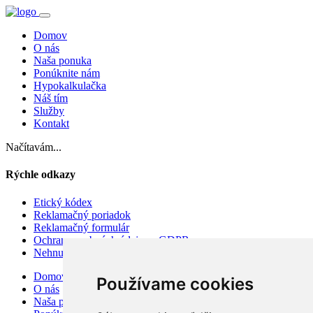
Domov
O nás
Naša ponuka
Ponúknite nám
Hypokalkulačka
Náš tím
Služby
Kontakt
Načítavám...
Rýchle odkazy
Etický kódex
Reklamačný poriadok
Reklamačný formulár
Ochrana osobných údajov - GDPR
Nehnuteľnosti Nové Zámky
Domov
Používame cookies
O nás
Naša ponuka