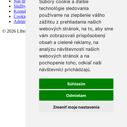
Náš tím
Súbory cookie a ďalšie
Služby
technológie sledovania
Kontakt
používame na zlepšenie vášho
Cookies
Admin
zážitku z prehliadania našich
webových stránok, na to, aby sme
© 2026 Libra Trade, spol. s.r.o.
vám zobrazovali prispôsobený
obsah a cielené reklamy, na
analýzu návštevnosti našich
webových stránok a na
pochopenie toho, odkiaľ naši
návštevníci prichádzajú.
Súhlasím
Odmietam
Zmeniť moje nastavenia