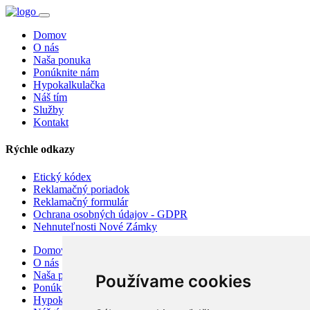
Domov
O nás
Naša ponuka
Ponúknite nám
Hypokalkulačka
Náš tím
Služby
Kontakt
Rýchle odkazy
Etický kódex
Reklamačný poriadok
Reklamačný formulár
Ochrana osobných údajov - GDPR
Nehnuteľnosti Nové Zámky
Domov
O nás
Naša ponuka
Používame cookies
Ponúknite nám
Hypokalkulačka