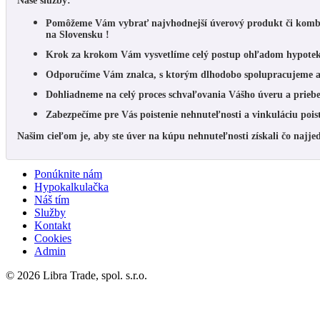
Naše služby:
Pomôžeme Vám vybrať
najvhodnejší úverový produkt
či komb
na Slovensku !
Krok za krokom Vám vysvetlíme celý postup ohľadom hypotek
Odporučíme Vám znalca,
s ktorým dlhodobo spolupracujeme 
Dohliadneme na celý proces schvaľovania Vášho úveru
a prieb
Zabezpečíme pre Vás
poistenie nehnuteľnosti
a vinkuláciu pois
Našim cieľom je, aby ste úver na kúpu nehnuteľnosti získali čo najj
Ponúknite nám
Hypokalkulačka
Náš tím
Služby
Kontakt
Cookies
Admin
© 2026 Libra Trade, spol. s.r.o.