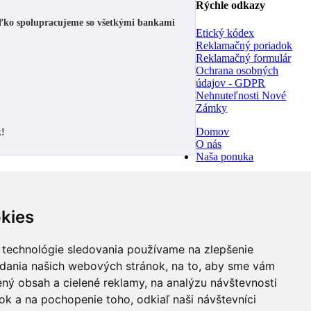
Rýchle odkazy
oľko
spolupracujeme so všetkými bankami
Etický kódex
Reklamačný poriadok
Reklamačný formulár
Ochrana osobných
údajov - GDPR
Nehnuteľnosti Nové
Zámky
Domov
k!
O nás
Naša ponuka
kies
 technológie sledovania používame na zlepšenie
adania našich webových stránok, na to, aby sme vám
ný obsah a cielené reklamy, na analýzu návštevnosti
k a na pochopenie toho, odkiaľ naši návštevníci