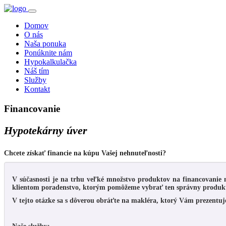
Domov
O nás
Naša ponuka
Ponúknite nám
Hypokalkulačka
Náš tím
Služby
Kontakt
Financovanie
Hypotekárny úver
Chcete získať financie na kúpu Vašej nehnuteľnosti?
V súčasnosti je na trhu veľké množstvo produktov na financovanie n
klientom poradenstvo, ktorým pomôžeme vybrať ten správny produkt,
V tejto otázke sa s dôverou obráťte na makléra, ktorý Vám prezentu