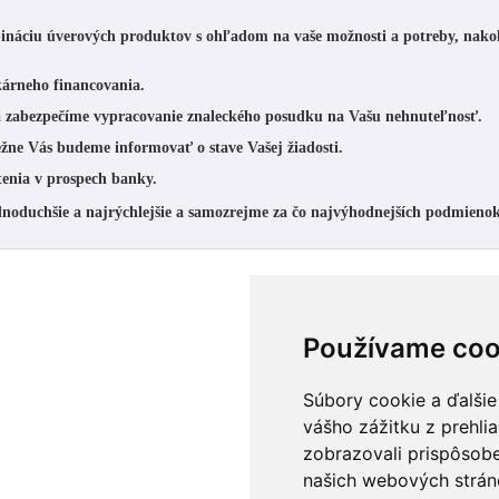
ináciu úverových produktov s ohľadom na vaše možnosti a potreby, nak
árneho financovania.
a zabezpečíme
vypracovanie znaleckého posudku
na Vašu nehnuteľnosť.
ežne Vás budeme informovať o stave Vašej žiadosti.
tenia v prospech banky.
ednoduchšie a najrýchlejšie a samozrejme za čo najvýhodnejších podmieno
Používame coo
Súbory cookie a ďalšie
vášho zážitku z prehli
zobrazovali prispôsobe
našich webových stráno